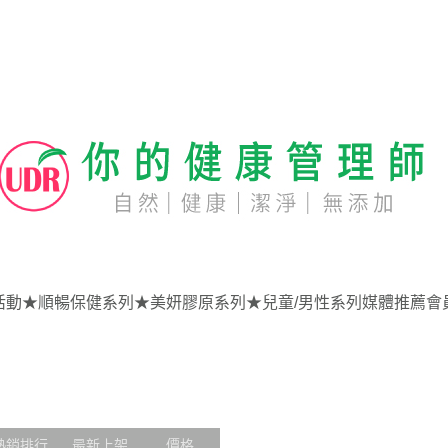
活動
★順暢保健系列
★美妍膠原系列
★兒童/男性系列
媒體推薦
會
熱銷排行
最新上架
價格