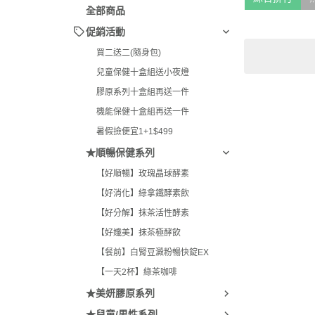
全部商品
促銷活動
買二送二(隨身包)
兒童保健十盒組送小夜燈
膠原系列十盒組再送一件
機能保健十盒組再送一件
暑假撿便宜1+1$499
★順暢保健系列
【好順暢】玫瑰晶球酵素
【好消化】綠拿鐵酵素飲
【好分解】抹茶活性酵素
【好孅美】抹茶極酵飲
【餐前】白腎豆澱粉暢快錠EX
【一天2杯】綠茶咖啡
★美妍膠原系列
★兒童/男性系列