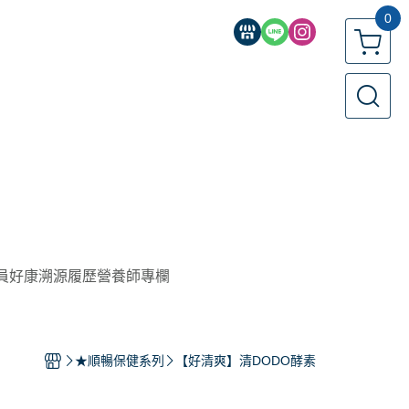
0
員好康
溯源履歷
營養師專欄
★順暢保健系列
【好清爽】清DODO酵素