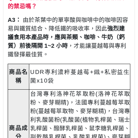
的禁忌嗎？
A3：
由於茶葉中的單寧酸與咖啡中的咖啡因容
易與鐵質結合、降低鐵的吸收率，因此
強烈建
議食用本產品時，應與茶類、咖啡、牛奶（鈣
質）前後隔開 1~2 小時
，才能讓蔓越莓與專利
鐵發揮最佳質。
商品名
UDR專利濃粹蔓越莓+鐵+私密益生
稱
菌x10袋
台灣專利洛神花萃取粉(洛神花萃取
粉、麥芽糊精)，法國專利蔓越莓萃取
粉(蔓越莓萃取物、麥芽糊精)，台灣專
利乳酸菌粉(乳酸菌(植物乳桿菌、瑞士
商品成
乳桿菌、醱酵乳桿菌、鼠李糖乳桿菌、
分
副乾酪乳桿菌、乳酸乳桿菌)、麥芽糊