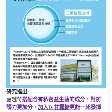
研究指出
:
蔓越莓
搭配含有
私密益生菌
的成分，對防
護力更加分
，
加入
D-
甘露糖
更能一起發揮