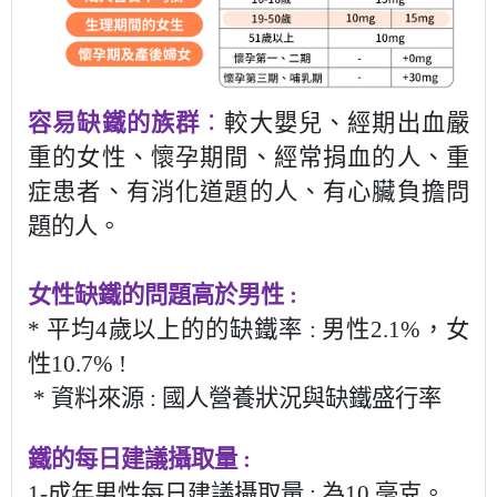
容易缺鐵的族群
：
較大嬰兒、經期出血嚴
重的女性、懷孕期間、經常捐血的人、重
症患者、有消化道題的人、有心臟負擔問
題的人。
女性缺鐵的問題高於男性
:
*
平均4歲以上的的缺鐵率
:
男性
2.1%
，女
性
10.7% !
*
資料來源
:
國人營養狀況與缺鐵盛行率
鐵的每日建議攝取量
:
1-成年男性每日建議攝取量 : 為10 毫克。