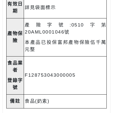
有效日
詳見袋面標示
期
產險字號
:0510字第
20AML0001046號
產物保
險
本產品已投保富邦產物保險伍千萬
元整
食品業
者
F128753043000005
登錄字
號
備註
食品
(奶素
)