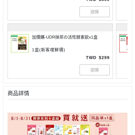
加價購-UDR抹茶の活性酵素飲x1盒
1盒(新客嚐鮮價)
TWD
$299
商品詳情