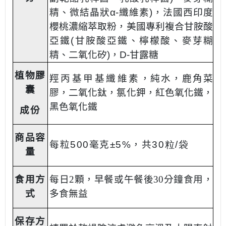
精、微結晶狀α-纖維素)，法國西印度
櫻桃濃縮萃取粉，美國專利複合甘胺酸
亞鐵(甘胺酸亞鐵、檸檬酸、麥芽糊
精、二氧化矽)，
D-
甘露糖
植物膠
羥丙基甲基纖維素
，純水，鹿角菜
囊
膠，二氧化鈦，氯化鉀，紅色氧化鐵，
黑色氧化鐵
成份
商品容
每粒5
00
毫克±
5%
，共
30粒
/袋
量
食用方
每日2顆，早餐或午餐後30分鐘食用，
式
多食無益
保存方