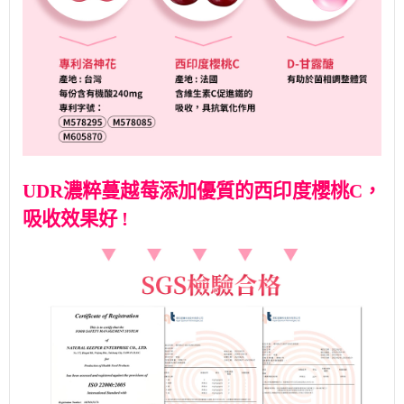
UDR
濃粹蔓越莓添加優質的
西印度櫻桃
C
，
吸收效果好
!