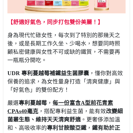
【舒適好氣色，同步打包雙份美麗！】
身為現代忙碌女性，每次到了特別的那幾天之
後，或是長期工作久坐、少喝水，想要同時照
顧私密健康與女性不可或缺的鐵質，不需要再
一瓶瓶分開吃。
UDR 專利蔓越莓補鐵益生菌膠囊
，懂你對高效
保養的追求，為女性量身打造「清爽健康」與
「好氣色」的雙份配方！
嚴選
專利蔓越莓
，
每一份富含A型前花青素
CPAs40毫克
，搭配專利益生菌，能有效
改變細
菌叢生態、維持天天清爽舒適
。更奢侈添加溫
和、高吸收率的
專利甘胺酸亞鐵
，
鐵有助於正