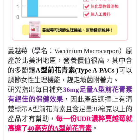
蔓越莓（學名：Vaccinium Macrocarpon）原
產於北美洲地區，營養價值很高，其中含
的多酚類
A
型前花青素
(Type A PACs )
可以
調節女性生理機能，趕走壞菌附著力。
研究指出每日補充
36mg
足量
A
型前花青素
有絕佳的保健效果
，因此產品選擇上有清
楚標示A型前花青素且含足量36毫克以上的
產品才有幫助，
每一份
UDR
濃粹蔓越莓就
高達了
40
毫克
的
A
型前花青素
。