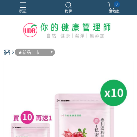
0
選單
搜尋
購物車
★新品上市