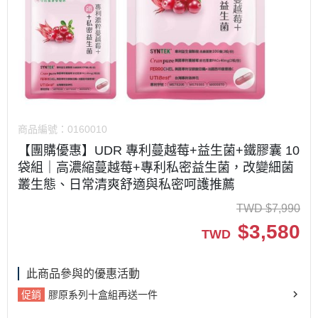
商品編號：
0160010
【團購優惠】UDR 專利蔓越莓+益生菌+鐵膠囊 10
袋組｜高濃縮蔓越莓+專利私密益生菌，改變細菌
叢生態、日常清爽舒適與私密呵護推薦
TWD
$
7,990
$
3,580
TWD
此商品參與的優惠活動
促銷
膠原系列十盒組再送一件