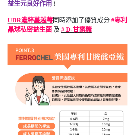
益生元良好作用
!
UDR
濃粹蔓越莓
同時添加了優質成分
#
專利
晶球私密益生菌
及
#
D-
甘露糖