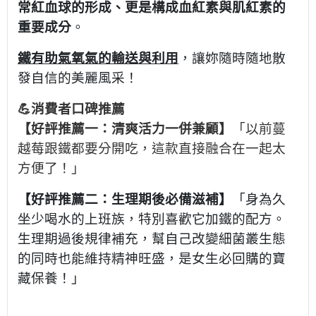
常紅血球的形成、更是構成血紅素與肌紅素的
重要成分
。
鐵有助氣氧氣的輸送與利用
，讓妳隨時隨地散
發自信的美麗風采！
💪消費者口碑推薦
「以前蔓
【好評推薦一：清爽活力一併兼顧】
越莓跟鐵都要分開吃，這款直接融合在一起太
方便了！」
【好評推薦二：生理期後必備滋補】
「身為久
坐少喝水的上班族，特別喜歡它加鐵的配方。
生理期過後規律補充，幫自己改變細菌叢生態
的同時也能維持精神旺盛，是女生必回購的寶
藏保養！」