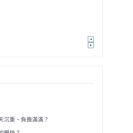
天沉重、負擔滿滿？
的暢快？