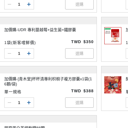
加價購-UDR 專利蔓越莓+益生菌+鐵膠囊
TWD
$350
1袋(新客嚐鮮價)
加價購-[青木堂]杯杯清專利枳梖子複方膠囊x1袋(1
6顆/袋)
TWD
$388
單一規格