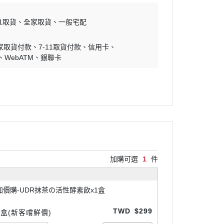
11取貨
全家取貨
一般宅配
家取貨付款
7-11取貨付款
信用卡
WebATM
銀聯卡
加購可選
1
件
加價購-UDR抹茶の活性酵素飲x1盒
TWD
$299
1盒(新客嚐鮮價)