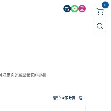
0
員好康
溯源履歷
營養師專欄
★限時買一送一