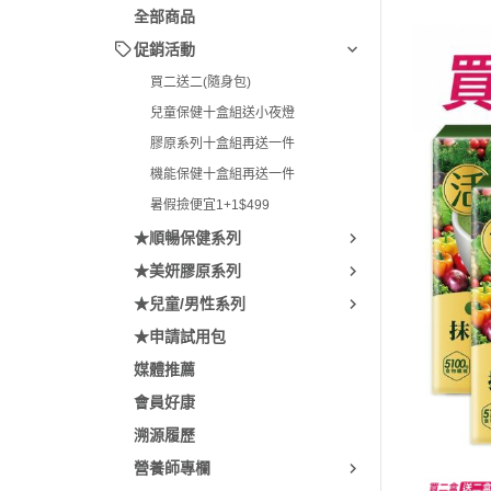
全部商品
促銷活動
買二送二(隨身包)
兒童保健十盒組送小夜燈
膠原系列十盒組再送一件
機能保健十盒組再送一件
暑假撿便宜1+1$499
★順暢保健系列
★美妍膠原系列
★兒童/男性系列
★申請試用包
媒體推薦
會員好康
溯源履歷
營養師專欄