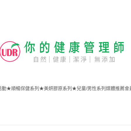
活動
★順暢保健系列
★美妍膠原系列
★兒童/男性系列
媒體推薦
會