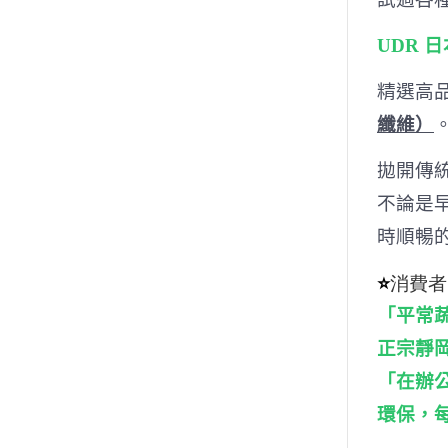
UDR 
精選高
纖維）
拋開傳
不論是
時順暢
⭐
消費者
「平常
正宗靜
「在辦
環保，