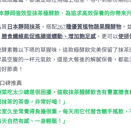
日本靜岡強效型抹茶極酵飲
，
為追求高效保養的你帶來
品質
日本靜岡抹茶
，搭配
267
種優質植物蔬果醱酵物
，
。
膳食纖維能促進腸道蠕動、增加飽足感
，更可以
使排
統酵素難以下嚥的草腥味，這款極酵飲完美保留了抹茶
早晨空腹的一杯元氣飲，還是大餐後的解膩保養，都能
的好節奏！
口碑推薦
蔬菜吃太少總是很困擾，這款抹茶醱酵飲含有豐富膳食
岡抹茶的茶香，非常好喝！」
公室久坐常覺得負擔很重，每天用它代替含糖手搖飲，
每天自然有感、一身輕鬆！」