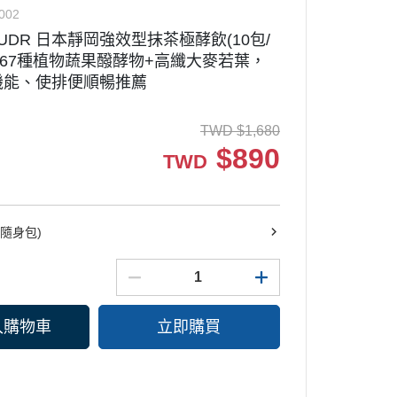
002
UDR 日本靜岡強效型抹茶極酵飲(10包/
｜267種植物蔬果醱酵物+高纖大麥若葉，
機能、使排便順暢推薦
TWD
$
1,680
$
890
TWD
隨身包)
入購物車
立即購買