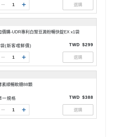
加價購-UDR專利白腎豆澱粉暢快錠EX x1袋
TWD
$299
1袋(新客嚐鮮價)
酵素順暢軟糖88顆
TWD
$388
單一規格