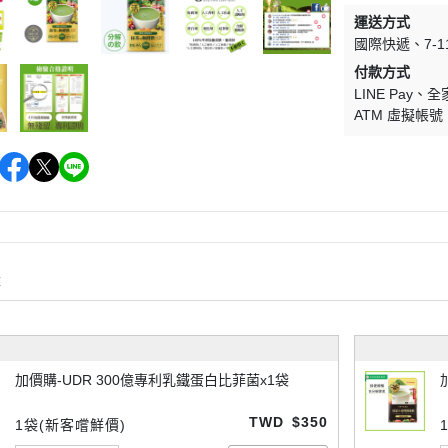
運送方式
國際快遞
7-
付款方式
LINE Pay
全
ATM 虛擬帳號
購
加價購-UDR 300億專利乳鐵蛋白比菲菌x1袋
TWD
$350
1袋(新客嚐鮮價)