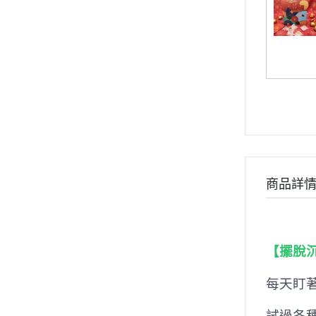
商品詳
【擺脫
每天盯
試過各