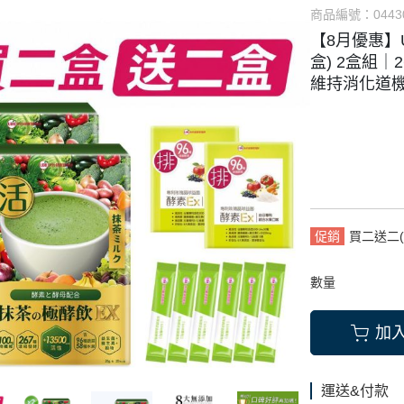
商品編號：
0443
【8月優惠】
盒) 2盒組
維持消化道
促銷
買二送二(
數量
加
運送&付款