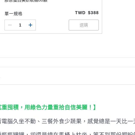
膠原蛋白美妍軟糖88顆
TWD
$388
單一規格
情
沉重囤積，用綠色力量重拾自信美麗！】
著電腦久坐不動、三餐外食少蔬果，感覺總是一天比一
種瓶瓶罐罐，卻還是總在馬桶上枯坐，等不到那份期盼