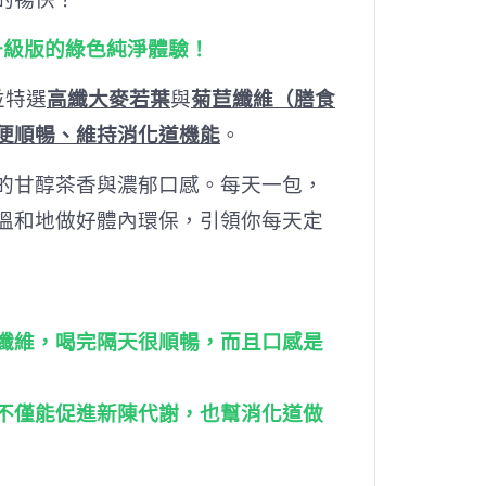
升級版的綠色純淨體驗！
並特選
高纖大麥若葉
與
菊苣纖維（膳食
便順暢、維持消化道機能
。
的甘醇茶香與濃郁口感。每天一包，
溫和地做好體內環保，引領你每天定
纖維，喝完隔天很順暢，而且口感是
不僅能促進新陳代謝，也幫消化道做