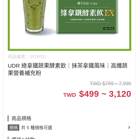
商品編號：
0436001
UDR 綠拿鐵蔬果酵素飲｜抹茶拿鐵風味｜高纖蔬
果營養補充粉
TWD
$
799 ~ 7,990
$
499 ~ 3,120
TWD
商品規格
規格
共 5 種規格可選