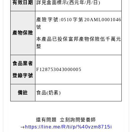
有效日期
詳見盒面標示
(
西元年
/
月
/
日
)
產險字號
:0510字第20AML0001046
號
產物保險
本產品已投保富邦產物保險伍千萬元
整
食品業者
F128753043000005
登錄字號
備註
食品
(
奶素
)
還有問題
立刻詢問營養師
→
https://line.me/R/ti/p/%40vzm8715i