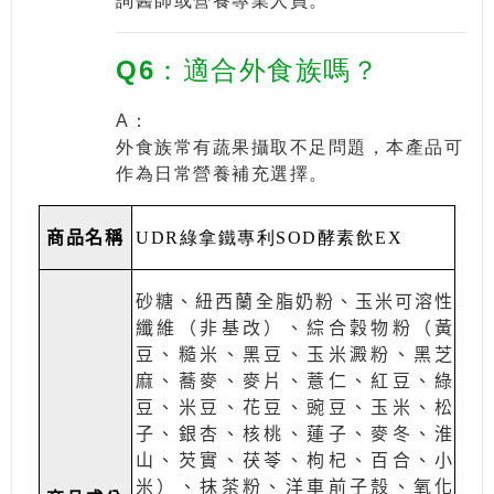
詢醫師或營養專業人員。
Q6：適合外食族嗎？
A：
外食族常有蔬果攝取不足問題，本產品可
作為日常營養補充選擇。
商品名稱
UDR綠拿鐵專利SOD酵素飲EX
砂糖、紐西蘭全脂奶粉、玉米可溶性
纖維（非基改）、綜合穀物粉（黃
豆、糙米、黑豆、玉米澱粉、黑芝
麻、蕎麥、麥片、薏仁、紅豆、綠
豆、米豆、花豆、豌豆、玉米、松
子、銀杏、核桃、蓮子、麥冬、淮
山、芡實、茯苓、枸杞、百合、小
米）、抹茶粉、洋車前子殼、氧化