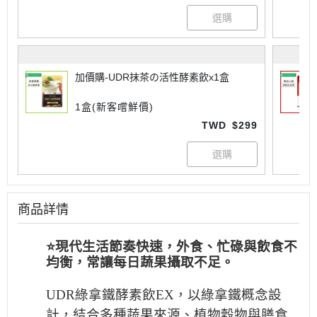
加價購-UDR抹茶の活性酵素飲x1盒
1盒(新客嚐鮮價)
TWD
$299
商品詳情
⭐️
現
代生活節奏快速，外食、忙碌與飲食不
均衡，常讓每日蔬果攝取不足。
UDR綠拿鐵酵素飲EX，以綠拿鐵概念設
計，結合多種蔬果來源、植物穀物與膳食