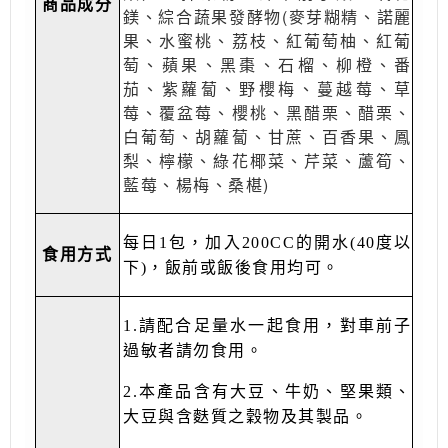
商品成分
鎂、綜合蔬果發酵物(麥芽糊精、諾麗
果、水蜜桃、荔枝、紅葡萄柚、紅葡
萄、蘋果、黑棗、石榴、柳橙、番
茄、紫蘿蔔、野櫻梅、蔓越莓、草
莓、覆盆莓、櫻桃、黑醋栗、醋栗、
白葡萄、胡蘿蔔、甘蔗、百香果、鳳
梨、檸檬、綠花椰菜、芹菜、蘆筍、
藍莓、楊梅、桑椹)
每日1包，加入200CC的開水(40度以
食用方式
下)，飯前或飯後食用均可。
1.請配合足量水一起食用，對車前子
過敏者請勿食用。
2.本產品含有大豆、牛奶、堅果類、
大豆與含麩質之穀物及其製品。