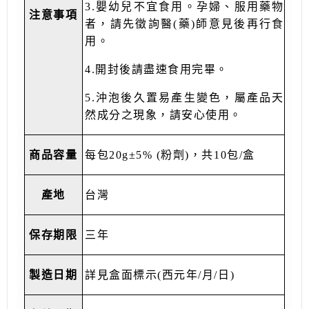
3.嬰幼兒不宜食用。孕婦、服用藥物
注意事項
者，請先徵詢醫(藥)師意見後再行食
用。
4.開封後請盡速食用完畢。
5.沖泡後久置易產生變色，屬產品天
然成分之現象，請安心使用。
商品容量
每包20g±5% (粉劑)，共10包/盒
產地
台灣
保存期限
三年
製造日期
詳見盒面標示
(
西元年
/
月
/
日
)