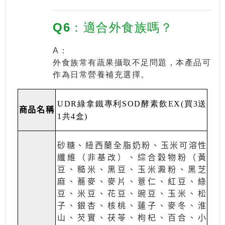
Q6：適合外食族嗎？
A：
外食族常有蔬果攝取不足問題，本產品可
作為日常營養補充選擇。
UDR綠拿鐵專利SOD酵素飲EX(買3送
商品名稱
1共4盒)
砂糖、紐西蘭全脂奶粉、玉米可溶性
纖維（非基改）、綜合穀物粉（黃
豆、糙米、黑豆、玉米澱粉、黑芝
麻、蕎麥、麥片、薏仁、紅豆、綠
豆、米豆、花豆、豌豆、玉米、松
子、銀杏、核桃、蓮子、麥冬、淮
山、芡實、茯苓、枸杞、百合、小