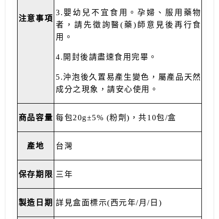
3.嬰幼兒不宜食用。孕婦、服用藥物
注意事項
者，請先徵詢醫(藥)師意見後再行食
用。
4.開封後請盡速食用完畢。
5.沖泡後久置易產生變色，屬產品天然
成分之現象，請安心使用。
商品容量
每包20g±5% (粉劑)，共10包/盒
產地
台灣
保存期限
三年
製造日期
詳見盒面標示
(
西元年
/
月
/
日
)