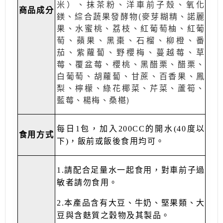
米）、抹茶粉、洋車前子殼、氧化
商品成分
鎂、綜合蔬果發酵物(麥芽糊精、諾麗
果、水蜜桃、荔枝、紅葡萄柚、紅葡
萄、蘋果、黑棗、石榴、柳橙、番
茄、紫蘿蔔、野櫻梅、蔓越莓、草
莓、覆盆莓、櫻桃、黑醋栗、醋栗、
白葡萄、胡蘿蔔、甘蔗、百香果、鳳
梨、檸檬、綠花椰菜、芹菜、蘆筍、
藍莓、楊梅、桑椹)
每日1包，加入200CC的開水(40度以
食用方式
下)，飯前或飯後食用均可。
1.請配合足量水一起食用，對車前子過
敏者請勿食用。
2.本產品含有大豆、牛奶、堅果類、大
豆與含麩質之穀物及其製品。