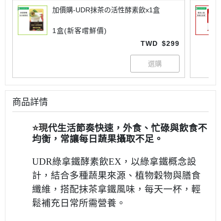
加價購-UDR抹茶の活性酵素飲x1盒
1盒(新客嚐鮮價)
TWD
$299
商品詳情
⭐️
現
代生活節奏快速，外食、忙碌與飲食不
均衡，常讓每日蔬果攝取不足。
UDR綠拿鐵酵素飲EX，以綠拿鐵概念設
計，結合多種蔬果來源、植物穀物與膳食
纖維，搭配抹茶拿鐵風味，每天一杯，輕
鬆補充日常所需營養。