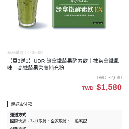
商品編號：
0436004
【買3送1】UDR 綠拿鐵蔬果酵素飲｜抹茶拿鐵風
味｜高纖蔬果營養補充粉
TWD
$
2,680
$
1,580
TWD
運送&付款
運送方式
國際快遞
7-11取貨
全家取貨
一般宅配
付款方式