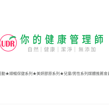
活動
★順暢保健系列
★美妍膠原系列
★兒童/男性系列
媒體推薦
會