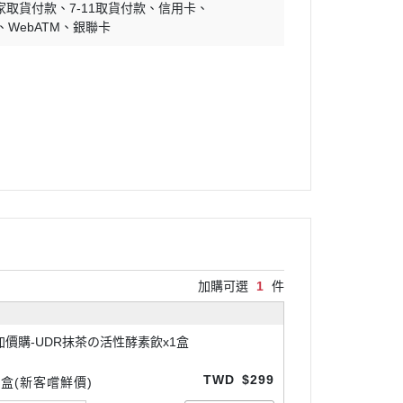
家取貨付款
7-11取貨付款
信用卡
WebATM
銀聯卡
加購可選
1
件
加價購-UDR抹茶の活性酵素飲x1盒
TWD
$299
1盒(新客嚐鮮價)