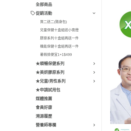
全部商品
促銷活動
買二送二(隨身包)
兒童保健十盒組送小夜燈
膠原系列十盒組再送一件
機能保健十盒組再送一件
暑假撿便宜1+1$499
★順暢保健系列
★美妍膠原系列
★兒童/男性系列
★申請試用包
媒體推薦
會員好康
溯源履歷
營養師專欄