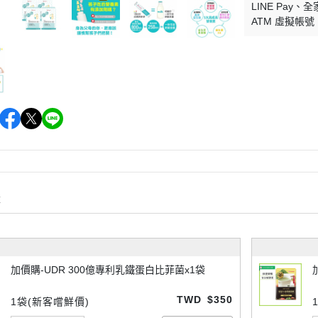
LINE Pay
全
ATM 虛擬帳號
購
加價購-UDR 300億專利乳鐵蛋白比菲菌x1袋
TWD
$350
1袋(新客嚐鮮價)