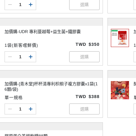
加價購-UDR 專利蔓越莓+益生菌+鐵膠囊
TWD
$350
1袋(新客嚐鮮價)
加價購-[青木堂]杯杯清專利枳梖子複方膠囊x1袋(1
6顆/袋)
TWD
$388
單一規格