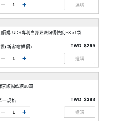
加價購-UDR專利白腎豆澱粉暢快錠EX x1袋
TWD
$299
1袋(新客嚐鮮價)
酵素順暢軟糖88顆
TWD
$388
單一規格