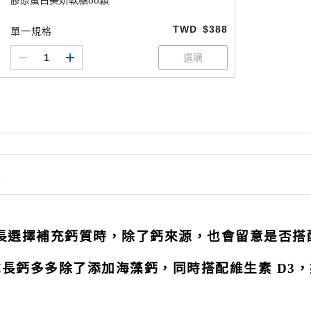
膠原蛋白美妍軟糖88顆
TWD
$388
單一規格
情
長選擇補充鈣質時，除了鈣來源，也會留意是否搭
 成長鈣多多除了添加海藻鈣，同時搭配維生素 D3