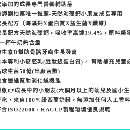
無添加的成長專門營養輔助品
醫師劉柏嘉唯一推薦-天然海藻鈣小朋友成長專用
成長配方〔海藻鈣X蛋白質X益生菌X纖維〕
成長配方天然海藻鈣，吸收率高達39.4%，原料榮
=一杯牛奶鈣含量
維生素D幫助骨骼牙齒生長發育
日本專利小麥胚乳(胜肽級蛋白質)， 幫助補充兒童必
球生菌50億(出廠菌數)
膳食纖維幫助消化道機能
對象👉成長中的小朋友(六個月以上的幼兒及國小生
好吃，來自100%紐西蘭奶粉，無添加任何人工香料
合ISO22000 / HACCP製程環境優良規範