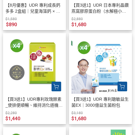
【8月優惠】UDR 專利成長鈣
【買3送1】UDR 日本專利晶鑽
多多 2盒組｜兒童海藻鈣 × 維
燕窩膠原蛋白粉（水解極小分
生素D3
子、無腥味好吸收）｜養顏美
$1,580
$2,880
容首選
$890
$1,680
【買3送1】UDR專利玫瑰酵素
【買3送1】UDR 專利聰敏益生
_使排便順暢、維持消化道機能
菌EX｜3000億益生菌粉包
的雙效酵素推薦
$2,280
$3,180
$1,440
$1,680