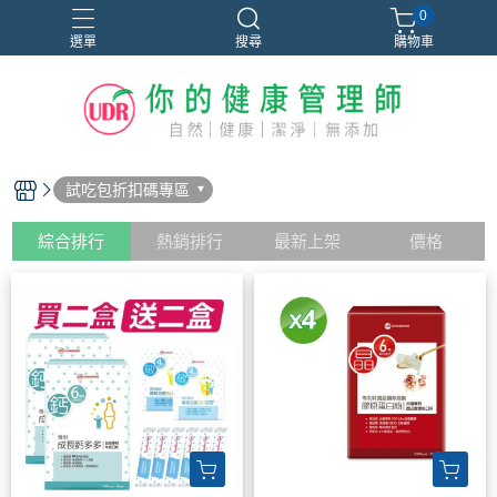
0
選單
搜尋
購物車
試吃包折扣碼專區
綜合排行
熱銷排行
最新上架
價格