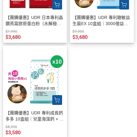
【團購優惠】UDR 日本專利晶
【團購優惠】UDR 專利聰敏益
鑽燕窩膠原蛋白粉（水解極小
生菌EX 10盒組｜3000億益生
分子、無腥味好吸收）10盒組
菌粉包
$7,990
$9,900
｜養顏美容首選
$3,680
$3,680
【團購優惠】UDR 專利成長鈣
多多 10盒組｜兒童海藻鈣 × 維
生素D3
$8,990
$3,580