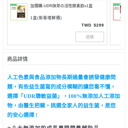
加價購-UDR抹茶の活性酵素飲x1盒
1盒(新客嚐鮮價)
TWD
$299
商品詳情
人工色素與食品添加物長期過量會誘發健康問
題，有些益生菌寫的成分模糊的讓您看不懂，
選擇「UDR聰敏益菌」，100%無添加人工添加
物，由醫生把關，挑選全家人的益生菌，是您
的安心選擇 !