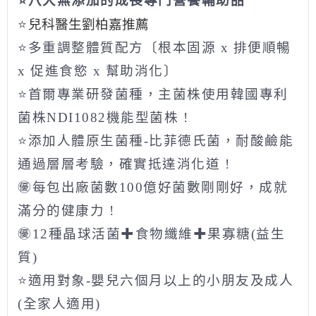
⭐
八大無添加的成長專門營養輔助品
⭐
兒科醫生劉柏嘉推薦
⭐多重調整體質配方〔根本固源 x 排便順暢
x 促進食慾 x 幫助消化〕
⭐首爾專業研發菌種，主菌株使用韓國專利
菌株NDI1082機能型菌株 !
⭐添加人體原生菌種-比菲德氏菌，耐酸鹼能
通過層層考驗，確實抵達消化道 !
㊝每包出廠菌數100億好菌數剛剛好，成就
滿分的健康力 !
㊝12種晶球活菌✚食物纖維✚果寡糖(益生
質)
⭐適用對象-嬰兒六個月以上的小朋友及成人
(全家人適用)