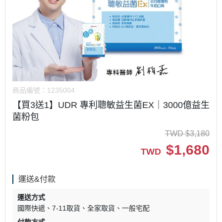
商品編號：
1235004
【買3送1】UDR 專利聰敏益生菌EX｜3000億益生
菌粉包
TWD
$
3,180
$
1,680
TWD
運送&付款
運送方式
國際快遞
7-11取貨
全家取貨
一般宅配
付款方式