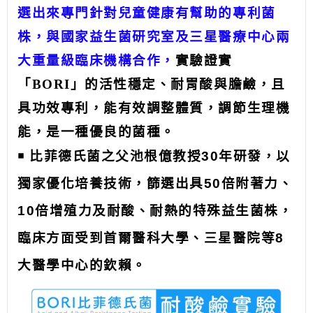
選出來專門針對兒童健康有幫助的專利菌
株，與國家益生菌研究室及三星醫療中心兩
大重量級臨床機構合作，
實驗證實
「
BORI
」的活性穩定、耐胃酸與膽鹼，且
具
功效專利，能有效調整體質，調節生理機
能，是一種優良的菌種。
￭
比菲德氏菌之父池根億教授
30
年研發，
以
獨家優化培養技術，篩選出具
50
倍附著力、
10
倍增殖力及耐酸、耐熱的特殊益生菌株，
臨床方面受到首爾醫科大學、三星醫院等
8
大醫學中心的欽賴。